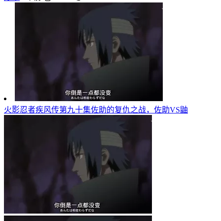
火影忍者疾风传第九十集佐助的复仇之战，佐助VS鼬