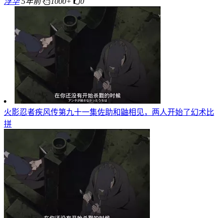
浮华
5年前
1000+
0
火影忍者疾风传第九十一集佐助和鼬相见，两人开始了幻术比
拼