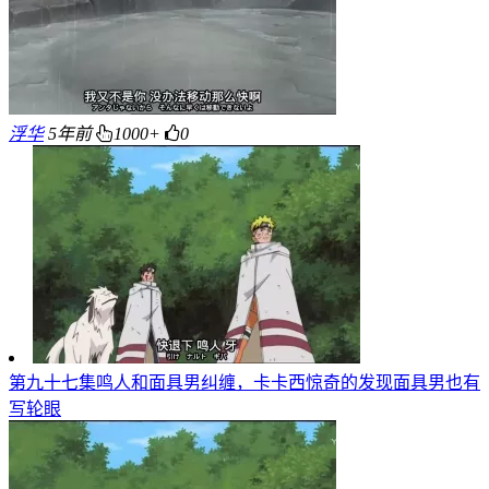
浮华
5年前
1000+
0
第九十七集鸣人和面具男纠缠，卡卡西惊奇的发现面具男也有
写轮眼