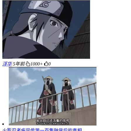
浮华
5年前
1000+
0
火影忍者疾风传第一百集鼬背后的真相