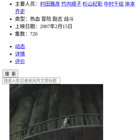
主要人员：
村田雅彦
竹内顺子
杉山纪彰
中村千绘
岸本
齐史
类型：热血 冒险 励志 战斗
上映日期：2007年2月15日
集数：720
动态
详情
评价
搜 索