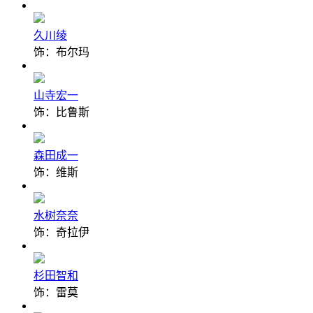
久川绫
饰：布尔玛
山寺宏一
饰：比鲁斯
森田成一
饰：维斯
水树奈奈
饰：奇拉伊
杉田智和
饰：雷莫