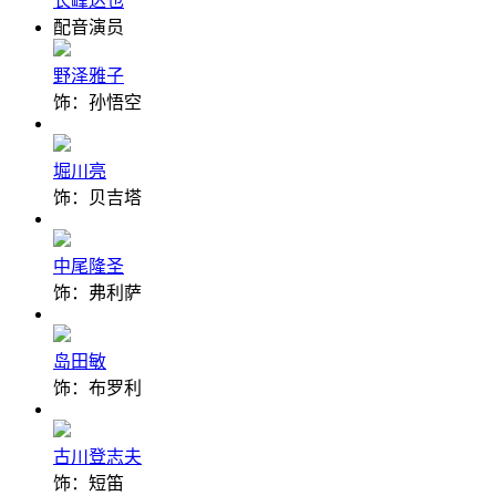
长峰达也
配音演员
野泽雅子
饰：孙悟空
堀川亮
饰：贝吉塔
中尾隆圣
饰：弗利萨
岛田敏
饰：布罗利
古川登志夫
饰：短笛