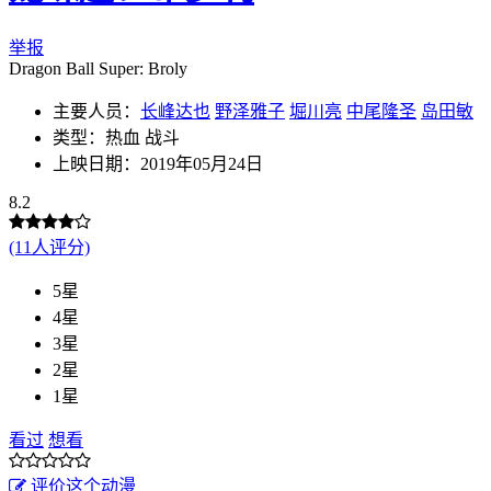
举报
Dragon Ball Super: Broly
主要人员：
长峰达也
野泽雅子
堀川亮
中尾隆圣
岛田敏
类型：热血 战斗
上映日期：2019年05月24日
8.2
(11人评分)
5星
4星
3星
2星
1星
看过
想看
评价这个动漫