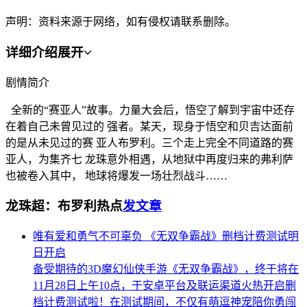
声明：资料来源于网络，如有侵权请联系删除。
详细介绍
展开
剧情简介
全新的“赛亚人”故事。力量大会后，悟空了解到宇宙中还存
在着自己未曾见过的 强者。某天，现身于悟空和贝吉达面前
的是从未见过的赛 亚人布罗利。三个走上完全不同道路的赛
亚人，为集齐七 龙珠意外相遇，从地狱中再度归来的弗利萨
也被卷入其中， 地球将爆发一场壮烈战斗……
龙珠超：布罗利热点
发文章
唯有爱和勇气不可辜负 《无双争霸战》删档计费测试明
日开启
备受期待的3D魔幻仙侠手游《无双争霸战》，终于将在
11月28日上午10点，于安卓平台及联运渠道火热开启删
档计费测试啦！在测试期间，不仅有萌逗神宠陪你勇闯