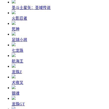
圣斗士星矢：圣域传说
火影忍者
死神
足球小将
七龙珠
航海王
龙珠Z
犬夜叉
银魂
龙珠GT