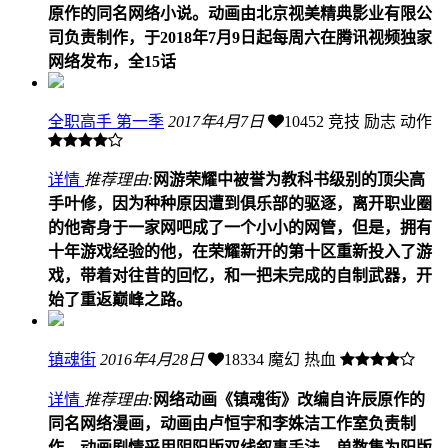
原作的同名网络小说。动画由北京视美精典影业有限公
司负责制作，于2018年7月9日起每周六在腾讯视频独家
网络发布，全15话
全职高手 第一季
2017年4月7日
10452
竞技 励志 动作
详情
推荐理由:
网游荣耀中被誉为教科书级别的顶尖高
手叶修，因为种种原因遭到俱乐部的驱逐，离开职业圈
的他寄身于一家网吧成了一个小小的网管，但是，拥有
十年游戏经验的他，在荣耀新开的第十区重新投入了游
戏，带着对往昔的回忆，和一把未完成的自制武器，开
始了重返巅峰之路。
镇魂街
2016年4月28日
18334
魔幻 热血
详情
推荐理由:
网络动画《镇魂街》改编自许辰原作的
同名网络漫画，动画由卢恒宇和李姝洁工作室负责制
作。动画剧情采用阴阳版双线叙事手法，单数集为阳版