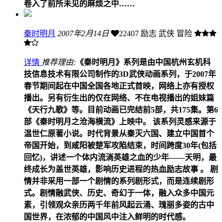
卷入了前所未见的麻烦之中……
秦时明月
2007年2月14日
22407
励志 武侠 冒险
详情
推荐理由:
《秦时明月》系列是由中国杭州玄机科
技信息技术有限公司制作的3D武侠动画系列，于2007年
春节期间起在中国全国各地正式首映，网络上亦有授权
播出。另有衍生出的仅在网络、不在电视播出的姐妹篇
《天行九歌》等。目前动画已完结前5部，共175集。第6
部《秦时明月之沧海横流》上映中。 该系列灵感来源于
温世仁原著小说。时代背景从秦灭六国、建立中国首个
帝国开始，到咸阳被楚军攻陷结束，时间跨度30年(包括
回忆)，讲述一个体内流淌英雄之血的少年——天明，最
终成长为盖世英雄，影响历史进程的热血励志故事 。 剧
情并非采用一部一个剧情的系列剧形式，而是连续剧形
式。剧情融武侠、历史、奇幻于一体，融入众多中国元
素，引领观众亲历两千年前风起云涌、瑰丽多姿的古中
国世界，在浓郁的中国风中注入鲜明的时代感。