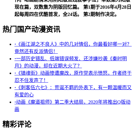
现在篇，双数集为阴版回忆篇。 第1期于2016年4月28日
起每周四在优酷首发，全24话。 第2期制作决定。
热门国产动漫资讯
·
《画江湖之不良人》中的几对情侣，你最看好哪一对？
竟然还有反派情侣！
·
一部历史错乱、低端错误频发、还涉嫌抄袭《秦时明
月》的动漫，却在近期大火了？
·
《镇魂街》动画惨遭魔改，原作党表示愤怒，作者终于
忍不住发声了！
·
《刺客伍六七》：荒诞不羁的外表下，有一颗温暖而又
有爱的心
·
动画《魔道祖师》第二季大结局，2020年将推出Q版动
画
精彩评论