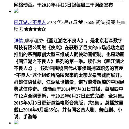
网络动画。于2018年4月25日起每周三于网络发布
画江湖之不良人
2014年7月31日
17669
武侠 搞笑 热血
励志
详情
推荐理由:
《画江湖之不良人》，是北京若森数字
科技有限公司继《侠岚》在获取了巨大的市场成功之后
推出的系列原创大型三维成人武侠动画钜制。也是动画
《画江湖之不良人》系列的第一季。续作为《画江湖之
不良人2》。 该动画围绕唐代从事侦缉捕盗职务的官差
“不良人”这个组织所隐匿起来的太宗龙泉宝藏而展开。
群雄侠隐仗剑、江湖乱世情爱，谱写浪漫辉煌的中国经
典武侠传奇。 该动画于2014年7月31日首播，每周四中
午12点全网更新，于2015年8月27日正式完结，全54集。
2015年9月3日更新总篇电影合集版，共5集 。总播放量
截止2016年9月超35亿，并有同名真人剧、舞台剧、小
说、手游等