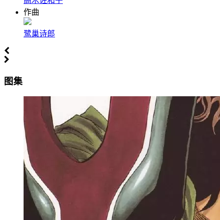
高木佐和子
作曲
鹭巢诗郎
图集