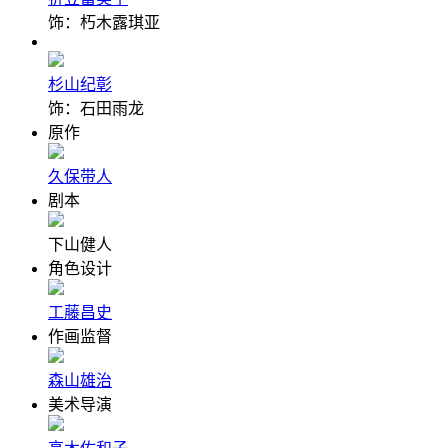
饰：朽木露琪亚
杉山纪彰
饰：石田雨龙
原作
久保带人
剧本
下山健人
角色设计
工藤昌史
作画监督
森山雄治
美术导演