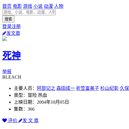
首页
电影
游戏
小说
动漫
人物
登录注册
发文章
死神
举报
BLEACH
主要人员：
阿部记之
森田成一
折笠富美子
杉山纪彰
久保
类型：冒险 热血
上映日期：2004年10月05日
集数：366
评价
发 文 章