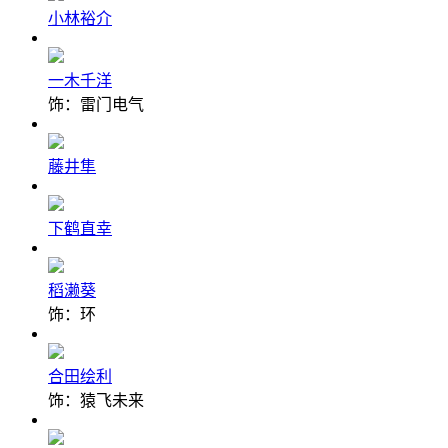
小林裕介
一木千洋
饰：雷门电气
藤井隼
下鹤直幸
稻濑葵
饰：环
合田绘利
饰：猿飞未来