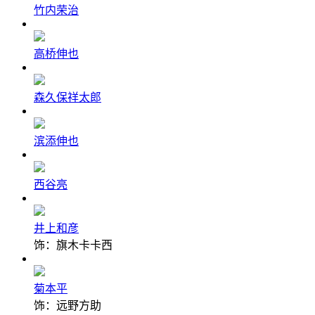
竹内荣治
高桥伸也
森久保祥太郎
滨添伸也
西谷亮
井上和彦
饰：旗木卡卡西
菊本平
饰：远野方助