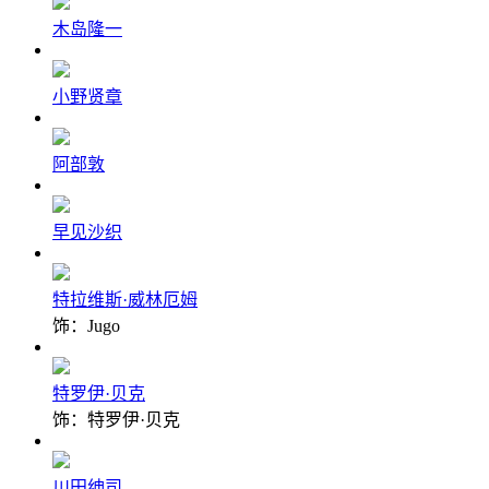
木岛隆一
小野贤章
阿部敦
早见沙织
特拉维斯·威林厄姆
饰：Jugo
特罗伊·贝克
饰：特罗伊·贝克
川田绅司