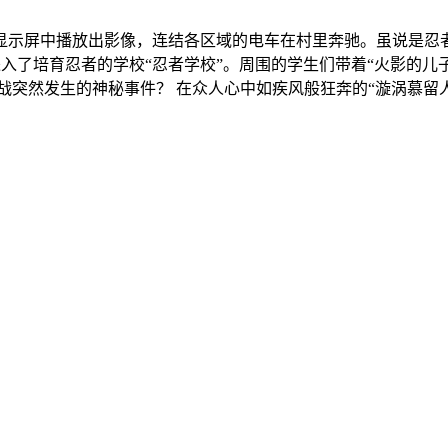
显示屏中播放出影像，连结各区域的电车在村里奔驰。虽说是忍
进入了培育忍者的学校“忍者学校”。周围的学生们带着“火影的
战突然发生的神秘事件？ 在众人心中如疾风般狂奔的“漩涡慕留