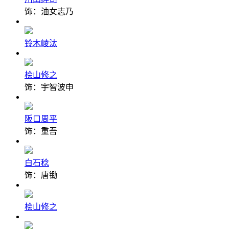
饰：油女志乃
铃木崚汰
桧山修之
饰：宇智波申
阪口周平
饰：重吾
白石稔
饰：唐锄
桧山修之