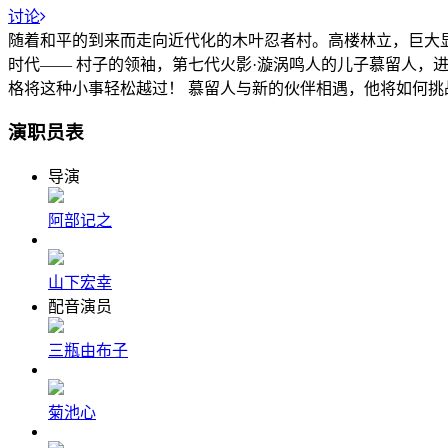
讨论
随着和平的到来而走向近代化的木叶忍者村。高楼林立，巨大
时代—— 村子的领袖，第七代火影·漩涡鸣人的儿子慕留人，
格将这种小事轻松越过！ 慕留人与新的伙伴相遇，他将如何挑
演职员表
导演
阿部记之
山下宏幸
配音演员
三瓶由布子
菊池心