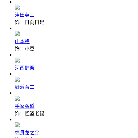
津田英三
饰：日向日足
山本格
饰：小豆
河西健吾
野濑育二
手冢弘道
饰：怪盗老鼠
绵贯龙之介