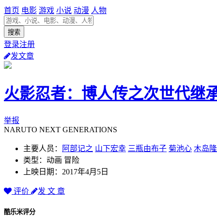
首页
电影
游戏
小说
动漫
人物
登录注册
发文章
火影忍者：博人传之次世代继
举报
NARUTO NEXT GENERATIONS
主要人员：
阿部记之
山下宏幸
三瓶由布子
菊池心
木岛隆
类型：动画 冒险
上映日期：2017年4月5日
评价
发 文 章
酷乐米评分