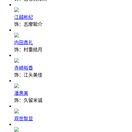
江越彬纪
饰：志摩聪介
内田真礼
饰：村重结月
寺崎裕香
饰：江头美佳
潘惠美
饰：久留米诚
观世智显