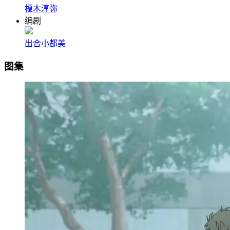
榎木淳弥
编剧
出合小都美
图集