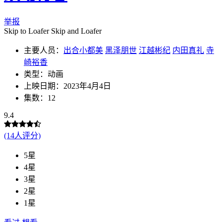
举报
Skip to Loafer Skip and Loafer
主要人员：
出合小都美
黑泽朋世
江越彬纪
内田真礼
寺
崎裕香
类型：动画
上映日期：2023年4月4日
集数：12
9.4
(14人评分)
5星
4星
3星
2星
1星