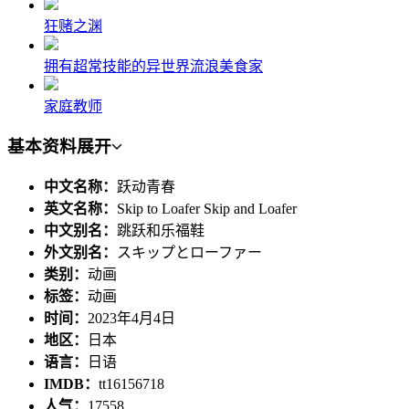
狂赌之渊
拥有超常技能的异世界流浪美食家
家庭教师
基本资料
展开
中文名称：
跃动青春
英文名称：
Skip to Loafer Skip and Loafer
中文别名：
跳跃和乐福鞋
外文别名：
スキップとローファー
类别：
动画
标签：
动画
时间：
2023年4月4日
地区：
日本
语言：
日语
IMDB：
tt16156718
人气：
17558