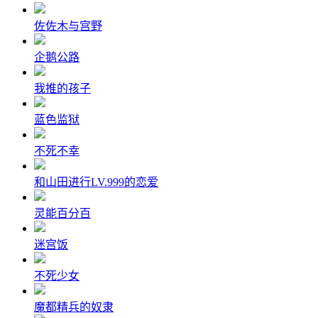
佐佐木与宫野
企鹅公路
我推的孩子
蓝色监狱
不死不幸
和山田进行LV.999的恋爱
灵能百分百
迷宫饭
不死少女
魔都精兵的奴隶