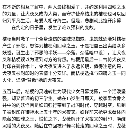
在不断的相互了解中，两人最终相爱了，并约定利用四魂之玉
的力量，让犬夜叉成为人类，而守护使命结束的桔梗也可以回
归到平凡生活，与爱人相守终生。但是，悲剧就此拉开序幕
——在约定的日子里，发生了难以预料的变故。
桔梗当时救了一个全身烧伤的盗贼鬼蜘蛛，鬼蜘蛛逐渐对桔梗
产生了邪念，想得到桔梗和四魂之玉，于是把自己出卖给众多
妖怪，诞生出了邪恶的半妖——奈落。奈落暗中设计，让犬夜
叉和桔梗误以为遭到对方的背叛。桔梗用最后一口气将犬夜叉
封印在御神木上，令犬夜叉进入了永远长眠，值得注意的是，
犬夜叉被封印时的表情十分安详。而桔梗选择与四魂之玉一同
火化，追随“背叛”她的犬夜叉。
五百年后，桔梗的灵魂转世为现代少女日暮戈薇，一个活泼坚
强，却又普通的初三学生。她在15岁生日那天，被家里食骨之
井中的的妖怪百足妖妇强行带到了战国时代，穿越时空，见到
了被封印在御神木上五十年的犬夜叉。妖怪前来抢夺戈薇体内
隐藏的四魂之玉，慌忙之下，戈薇解开了犬夜叉的封印，唤醒
沉睡的犬夜叉。随后在夺回被尸舞鸟抢走的四魂之玉时，戈薇