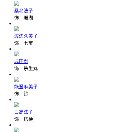
桑岛法子
饰：珊瑚
渡边久美子
饰：七宝
成田剑
饰：杀生丸
能登麻美子
饰：铃
日高法子
饰：桔梗