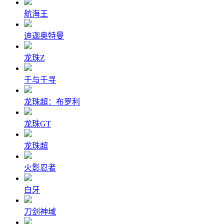
航海王
迪迦奥特曼
龙珠Z
千与千寻
龙珠超：布罗利
龙珠GT
龙珠超
火影忍者
白牙
刀剑神域