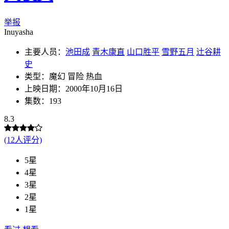
举报
Inuyasha
主要人员：
池田成
青木康直
山口胜平
雪野五月
辻谷耕
史
类型：魔幻 冒险 热血
上映日期：2000年10月16日
集数：193
8.3
(12人评分)
5星
4星
3星
2星
1星