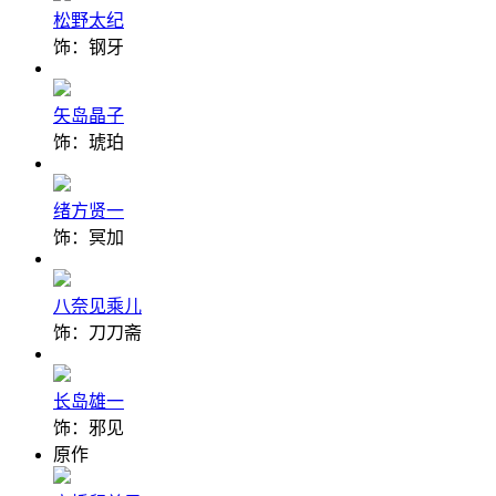
松野太纪
饰：钢牙
矢岛晶子
饰：琥珀
绪方贤一
饰：冥加
八奈见乘儿
饰：刀刀斋
长岛雄一
饰：邪见
原作