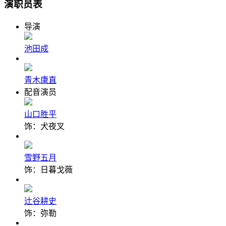
演职员表
导演
池田成
青木康直
配音演员
山口胜平
饰：犬夜叉
雪野五月
饰：日暮戈薇
辻谷耕史
饰：弥勒