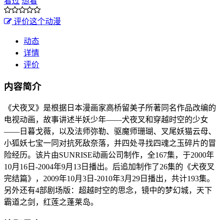
看过
想看
评价这个动漫
动态
详情
评价
内容简介
《犬夜叉》是根据日本漫画家高桥留美子所著同名作品改编的
电视动画，故事讲述半妖少年——犬夜叉和穿越时空的少女
——日暮戈薇，以及法师弥勒、驱魔师珊瑚、叉尾妖猫云母、
小狐妖七宝一同对抗死敌奈落，并四处寻找四魂之玉碎片的冒
险经历。该片由SUNRISE动画公司制作，全167集，于2000年
10月16日-2004年9月13日播出。后追加制作了26集的《犬夜叉
完结篇》，2009年10月3日-2010年3月29日播出，共计193集。
另外还有4部剧场版：超越时空的思念，镜中的梦幻城，天下
霸道之剑，红莲之蓬莱岛。