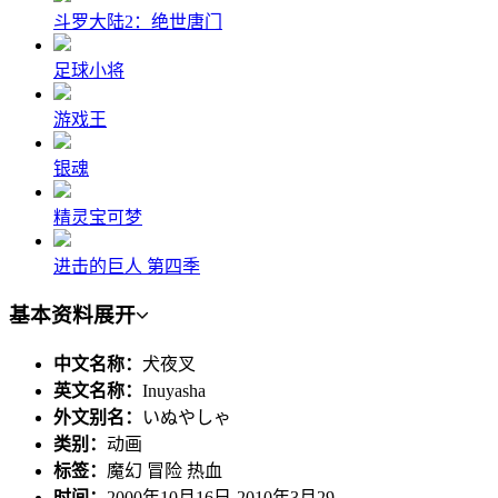
斗罗大陆2：绝世唐门
足球小将
游戏王
银魂
精灵宝可梦
进击的巨人 第四季
基本资料
展开
中文名称：
犬夜叉
英文名称：
Inuyasha
外文别名：
いぬやしゃ
类别：
动画
标签：
魔幻 冒险 热血
时间：
2000年10月16日-2010年3月29