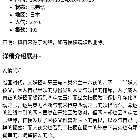
状态：
已完结
地区：
日本
人气：
22403
集数：
193
声明：资料来源于网络，如有侵权请联系删除。
详细介绍
展开
剧情简介
战国时代，大妖怪斗牙王与人类公主十六夜的儿子——半妖犬
夜叉，因为自己半妖的身份受到人类与妖怪的排斥，为了成为
真正的妖怪而想得到四魂之玉；而巫女桔梗为了保护和净化四
魂之玉，运用灵力不断与前来抢夺四魂之玉的妖怪战斗。命运
的红线牵引的两人虽然在开始互为敌对，但两人却也因四魂之
玉结缘，桔梗发现了犬夜叉粗鲁外表下的善良，以及与自己同
样的孤独；而犬夜叉也看到了桔梗在孤高的外表下其实也有颗
孤单的、渴望被爱的心。