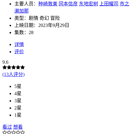
主要人员：
种崎敦美
冈本信彦
东地宏树
上田耀司
市之
濑加那
类型：剧情 奇幻 冒险
上映日期：2023年9月29日
集数：28
详情
评价
9.6
(13人评分)
5星
4星
3星
2星
1星
看过
想看