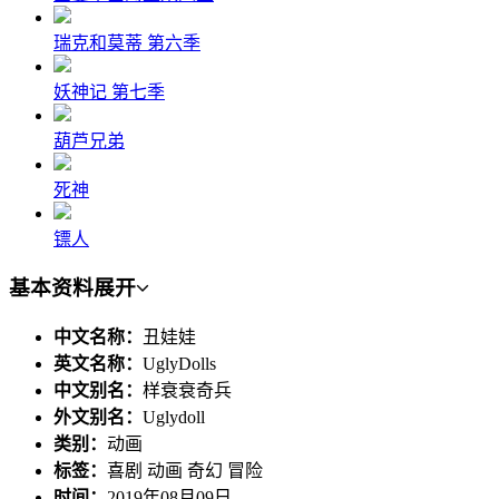
瑞克和莫蒂 第六季
妖神记 第七季
葫芦兄弟
死神
镖人
基本资料
展开
中文名称：
丑娃娃
英文名称：
UglyDolls
中文别名：
样衰衰奇兵
外文别名：
Uglydoll
类别：
动画
标签：
喜剧 动画 奇幻 冒险
时间：
2019年08月09日