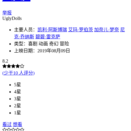
举报
UglyDolls
主要人员：
凯利·阿斯博瑞
艾玛·罗伯茨
加奈儿·梦奈
尼
克·乔纳斯
碧碧·雷克萨
类型：喜剧 动画 奇幻 冒险
上映日期：2019年08月09日
8.2
(少于10 人评分)
5星
4星
3星
2星
1星
看过
想看