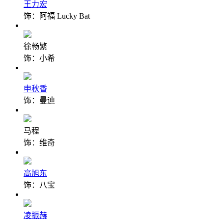
王力宏
饰：阿福 Lucky Bat
徐畅繁
饰：小希
申秋香
饰：曼迪
马程
饰：维奇
高旭东
饰：八宝
凌振赫