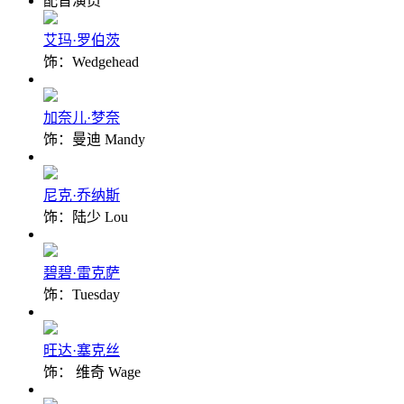
配音演员
艾玛·罗伯茨
饰：Wedgehead
加奈儿·梦奈
饰：曼迪 Mandy
尼克·乔纳斯
饰：陆少 Lou
碧碧·雷克萨
饰：Tuesday
旺达·塞克丝
饰： 维奇 Wage