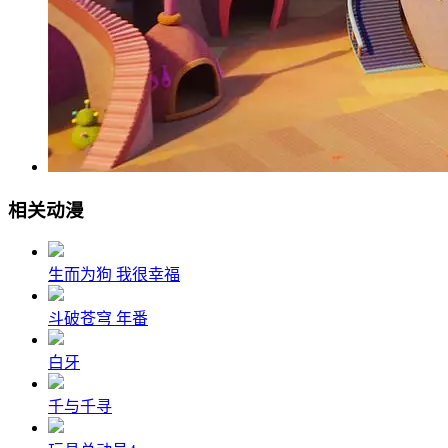
相关动漫
生而为狗 我很幸福
斗破苍穹 年番
白牙
千与千寻