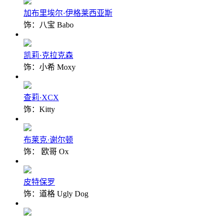
加布里埃尔·伊格莱西亚斯
饰：八宝 Babo
凯莉·克拉克森
饰：小希 Moxy
查莉·XCX
饰：Kitty
布莱克·谢尔顿
饰： 欧哥 Ox
皮特保罗
饰：道格 Ugly Dog