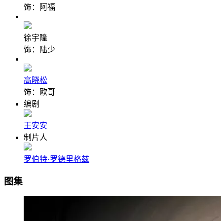
饰：阿福
徐宇隆
饰：陆少
高晓松
饰：欧哥
编剧
王安安
制片人
罗伯特·罗德里格兹
图集