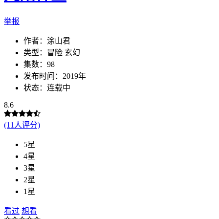
举报
作者：
涂山君
类型：冒险 玄幻
集数：98
发布时间：2019年
状态：连载中
8.6
(11人评分)
5星
4星
3星
2星
1星
看过
想看