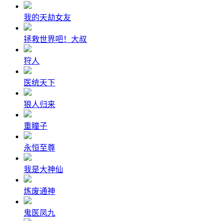
我的天劫女友
拯救世界吧！大叔
狩人
医统天下
狼人归来
重瞳子
永恒至尊
我是大神仙
炼废通神
鬼医凤九