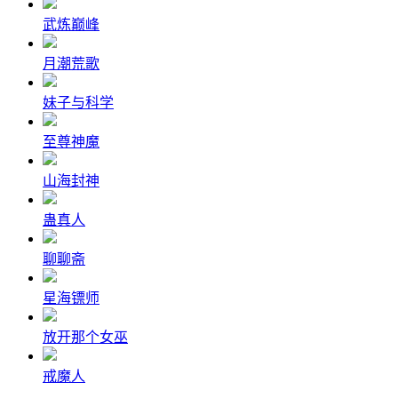
武炼巅峰
月潮荒歌
妹子与科学
至尊神魔
山海封神
蛊真人
聊聊斋
星海镖师
放开那个女巫
戒魔人