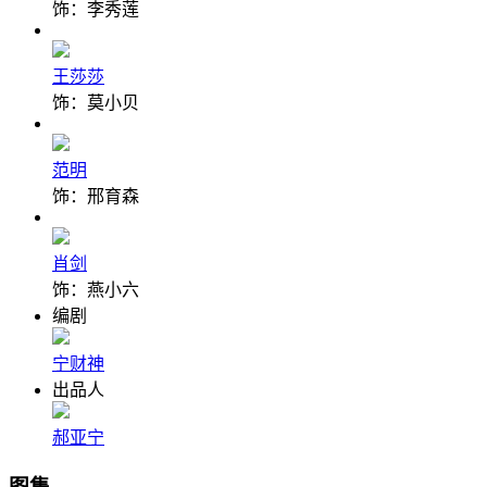
饰：李秀莲
王莎莎
饰：莫小贝
范明
饰：邢育森
肖剑
饰：燕小六
编剧
宁财神
出品人
郝亚宁
图集