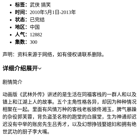
标签：
武侠 搞笑
时间：
2010年5月1日-2013年
状态：
已完结
地区：
中国
人气：
12882
集数：
300
声明：资料来源于网络，如有侵权请联系删除。
详细介绍
展开
剧情简介
动画版《武林外传》讲述的是生活在同福客栈的一群人和以及
镇上和江湖上人的故事。五个主角性格各异，却因为种种情况
相聚在一起。里面有风情万种的客栈老板娘佟湘玉，脾气暴躁
的杂役郭芙蓉，背负盗圣名称的跑堂的白展堂，生为神通却迟
迟没有中举的账房先生吕秀才，以及幻想挣钱娶媳妇和拥有绝
世武功的厨子李大嘴。