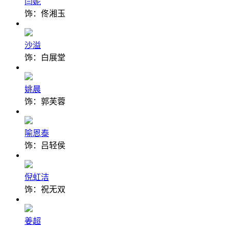
闫妮
饰：佟湘玉
沙溢
饰：白展堂
姚晨
饰：郭芙蓉
喻恩泰
饰：吕轻侯
倪虹洁
饰：祝无双
姜超