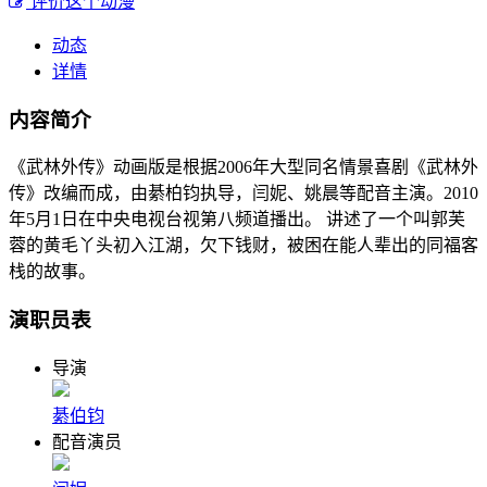
评价这个动漫
动态
详情
内容简介
《武林外传》动画版是根据2006年大型同名情景喜剧《武林外
传》改编而成，由綦柏钧执导，闫妮、姚晨等配音主演。2010
年5月1日在中央电视台视第八频道播出。 讲述了一个叫郭芙
蓉的黄毛丫头初入江湖，欠下钱财，被困在能人辈出的同福客
栈的故事。
演职员表
导演
綦伯钧
配音演员