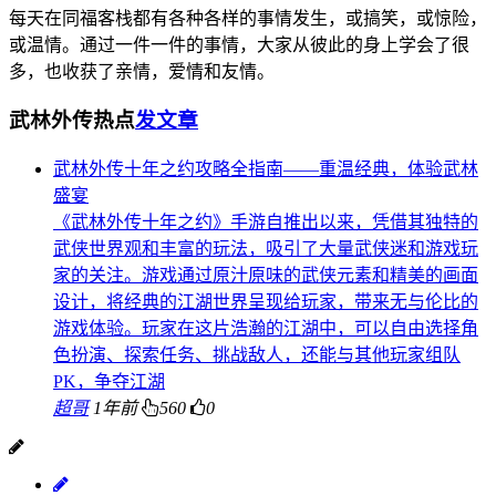
每天在同福客栈都有各种各样的事情发生，或搞笑，或惊险，
或温情。通过一件一件的事情，大家从彼此的身上学会了很
多，也收获了亲情，爱情和友情。
武林外传热点
发文章
武林外传十年之约攻略全指南——重温经典，体验武林
盛宴
《武林外传十年之约》手游自推出以来，凭借其独特的
武侠世界观和丰富的玩法，吸引了大量武侠迷和游戏玩
家的关注。游戏通过原汁原味的武侠元素和精美的画面
设计，将经典的江湖世界呈现给玩家，带来无与伦比的
游戏体验。玩家在这片浩瀚的江湖中，可以自由选择角
色扮演、探索任务、挑战敌人，还能与其他玩家组队
PK，争夺江湖
超哥
1年前
560
0