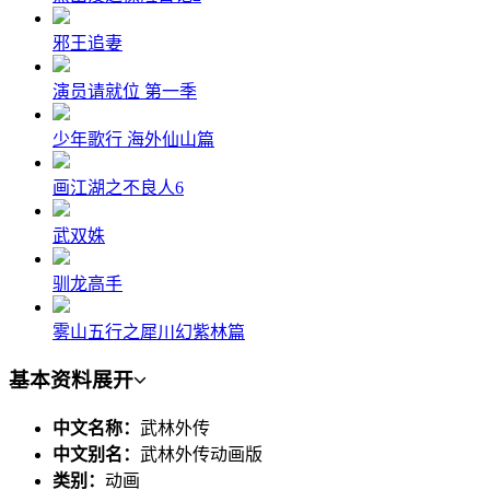
邪王追妻
演员请就位 第一季
少年歌行 海外仙山篇
画江湖之不良人6
武双姝
驯龙高手
雾山五行之犀川幻紫林篇
基本资料
展开
中文名称：
武林外传
中文别名：
武林外传动画版
类别：
动画