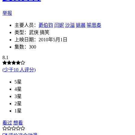
举报
主要人员：
綦伯钧
闫妮
沙溢
姚晨
喻恩泰
类型：武侠 搞笑
上映日期：2010年5月1日
集数：300
8.1
(少于10 人评分)
5星
4星
3星
2星
1星
看过
想看