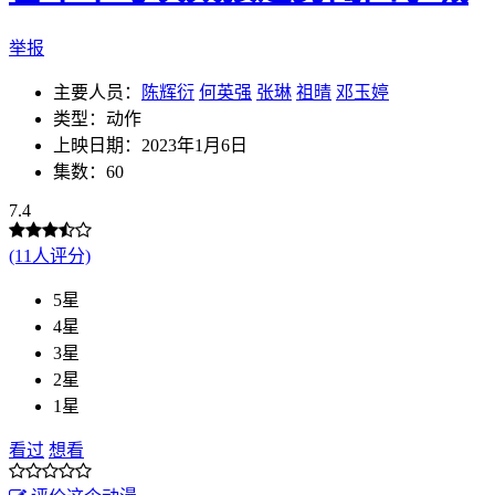
举报
主要人员：
陈辉衍
何英强
张琳
祖晴
邓玉婷
类型：动作
上映日期：2023年1月6日
集数：60
7.4
(11人评分)
5星
4星
3星
2星
1星
看过
想看