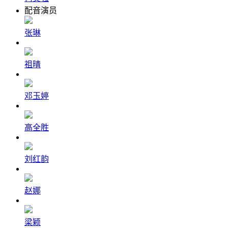
配音演员
张琳
祖晴
邓玉婷
高全胜
刘红韵
赵娜
梁颖