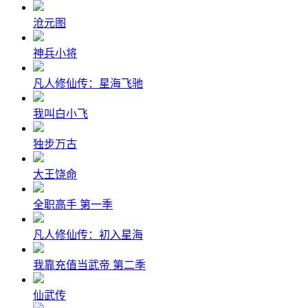
沧元图
神兵小将
凡人修仙传：星海飞驰
我叫白小飞
独步万古
大王饶命
全职高手 第一季
凡人修仙传：初入星海
我靠充值当武帝 第二季
仙武传