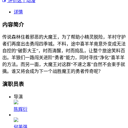
评价这个动漫
详情
内容简介
传说森林住着邪恶的大魔王，为了帮助小精灵脱险，羊村守护
者们再度出击勇闯四季城。不料，途中喜羊羊竟意外变成无法
自控的“破影大王”，时而清醒，时而捣乱，让整个旅途笑料百
出。羊狼们一路闯关进阶“勇者”能力，同时寻找“净化”喜羊羊
的方法。而另一面，大魔王对这群“不速之客”自然不会束手就
擒。谁又将会成为下一个战胜魔王的勇者传奇呢？
演职员表
导演
陈辉衍
何英强