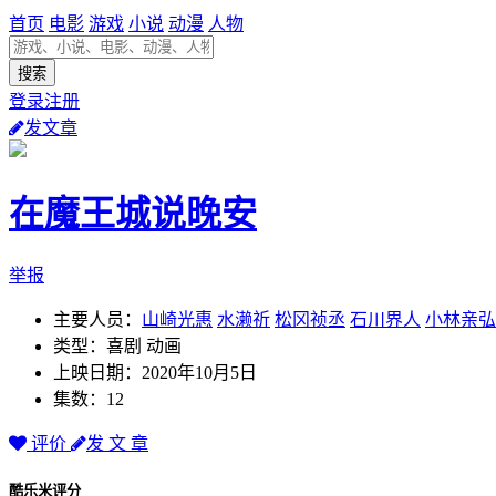
首页
电影
游戏
小说
动漫
人物
登录注册
发文章
在魔王城说晚安
举报
主要人员：
山崎光惠
水濑祈
松冈祯丞
石川界人
小林亲弘
类型：喜剧 动画
上映日期：2020年10月5日
集数：12
评价
发 文 章
酷乐米评分