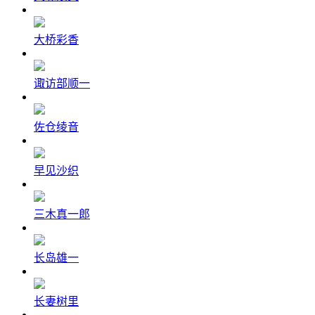
大桥彩香
诹访部顺一
佐仓绫音
早见沙织
三木真一郎
长岛雄一
长妻树里