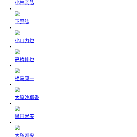
小林亲弘
下野纮
小山力也
高桥伸也
相马康一
大原沙耶香
黑田崇矢
大塚刚央