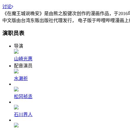
讨论
《在魔王城说晚安》是由熊之股键次创作的漫画作品，于2016年
中文版由台湾东贩出版社代理发行， 电子版于哔哩哔哩漫画上
演职员表
导演
山崎光惠
配音演员
水濑祈
松冈祯丞
石川界人