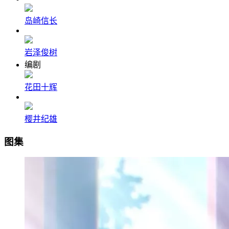
岛崎信长
岩泽俊树
编剧
花田十辉
樱井纪雄
图集