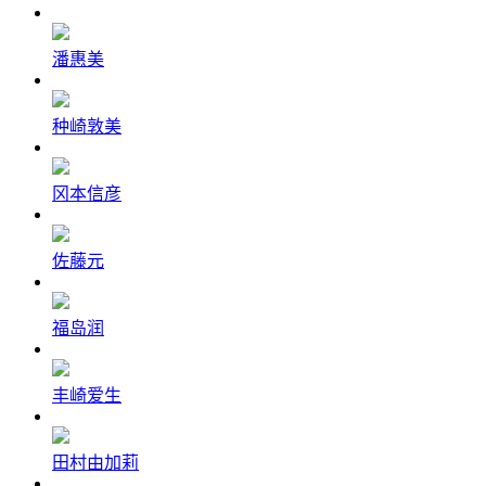
潘惠美
种崎敦美
冈本信彦
佐藤元
福岛润
丰崎爱生
田村由加莉