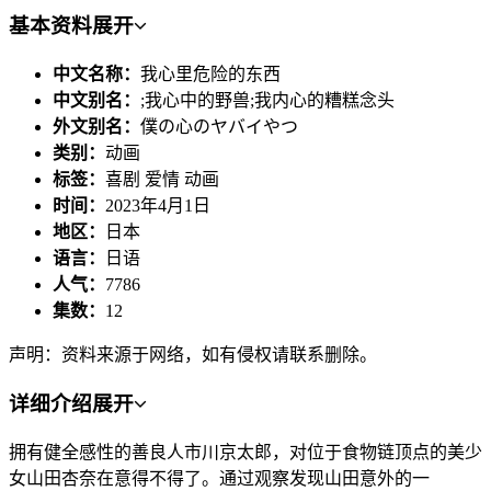
基本资料
展开
中文名称：
我心里危险的东西
中文别名：
;我心中的野兽;我内心的糟糕念头
外文别名：
僕の心のヤバイやつ
类别：
动画
标签：
喜剧 爱情 动画
时间：
2023年4月1日
地区：
日本
语言：
日语
人气：
7786
集数：
12
声明：资料来源于网络，如有侵权请联系删除。
详细介绍
展开
拥有健全感性的善良人市川京太郎，对位于食物链顶点的美少
女山田杏奈在意得不得了。通过观察发现山田意外的一