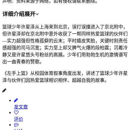
声明：资料来源于网络，如有侵权请联系删除。
详细介绍
展开
篮球少年许星泽从上海来到北京，误打误撞进入了京北附中，
但许星泽却在京北附中意外收获了一帮同样热爱篮球的伙伴们
—实力超强但性格孤僻的云末；平时嬉皮笑脸，关键时刻责任
感超强的司马沉宽；实力至上却又脾气火爆的段柏霆；沉着冷
静又是许星悠头号粉丝的高展。少年们用勃勃生机的激情谱写
出一曲青春的赞歌。
《左手上篮》从校园体育叙事角度出发，讲述了篮球少年许星
泽与伙伴们因热爱篮球相识相伴、超越自我的故事。
发文章
评价