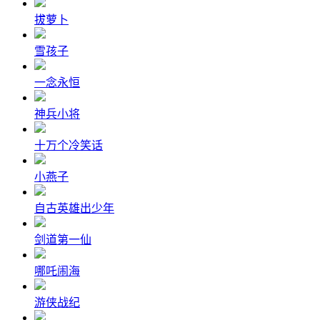
拔萝卜
雪孩子
一念永恒
神兵小将
十万个冷笑话
小燕子
自古英雄出少年
剑道第一仙
哪吒闹海
游侠战纪