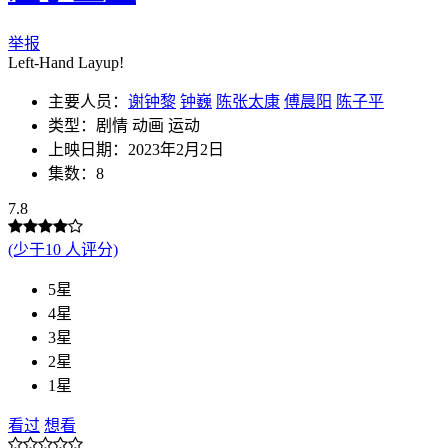
举报
Left-Hand Layup!
主要人员：
谢钟黎
钟巍
陈张太康
傅晨阳
陈子平
类型：剧情 动画 运动
上映日期：2023年2月2日
集数：8
7.8
(少于10 人评分)
5星
4星
3星
2星
1星
看过
想看