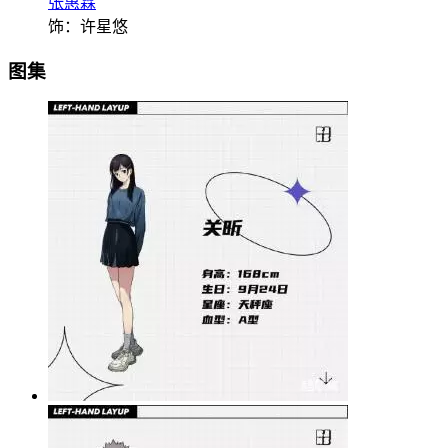
张惠霖
饰：许星悠
图集