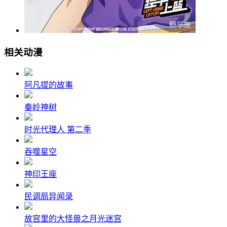
相关动漫
阿凡提的故事
秦岭神树
时光代理人 第二季
吞噬星空
神印王座
民调局异闻录
故宫里的大怪兽之月光迷宫