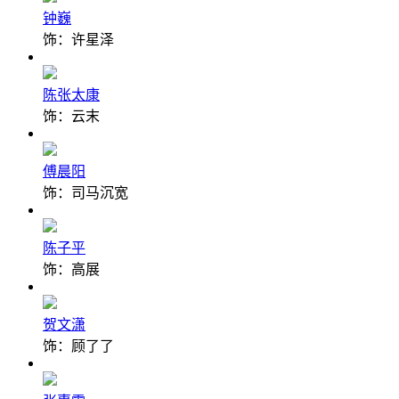
钟巍
饰：许星泽
陈张太康
饰：云末
傅晨阳
饰：司马沉宽
陈子平
饰：高展
贺文潇
饰：顾了了